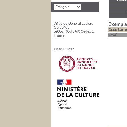
Année 
78 bd du Général Leclerc
Exemplai
CS 80405
Code-barre
59057 ROUBAIX Cedex 1
gjy13
France
Liens utiles :