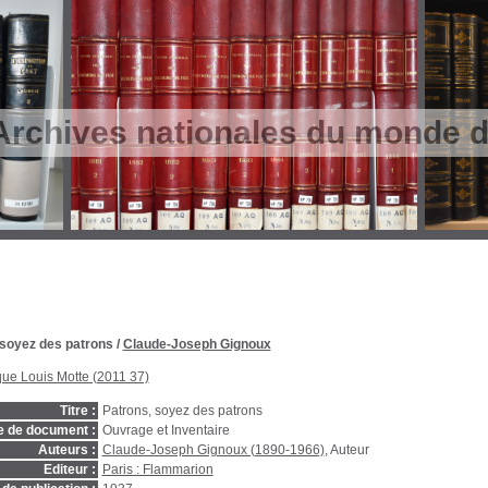
Archives nationales du monde du
 soyez des patrons
/
Claude-Joseph Gignoux
que Louis Motte (2011 37)
Titre :
Patrons, soyez des patrons
e de document :
Ouvrage et Inventaire
Auteurs :
Claude-Joseph Gignoux (1890-1966)
, Auteur
Editeur :
Paris : Flammarion