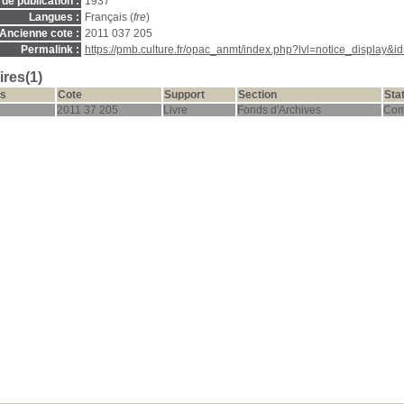
de publication :
1937
Langues :
Français (
fre
)
Ancienne cote :
2011 037 205
Permalink :
https://pmb.culture.fr/opac_anmt/index.php?lvl=notice_display&
res(1)
s
Cote
Support
Section
Sta
2011 37 205
Livre
Fonds d'Archives
Com