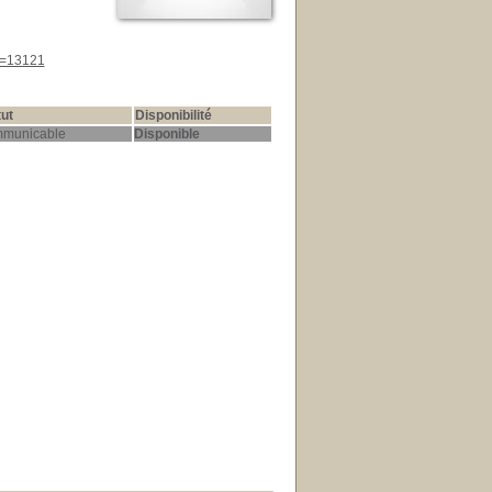
id=13121
tut
Disponibilité
municable
Disponible