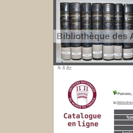
Bibliothèque des 
A-
A
A+
Patrons,
in
Bibliothè
Typ