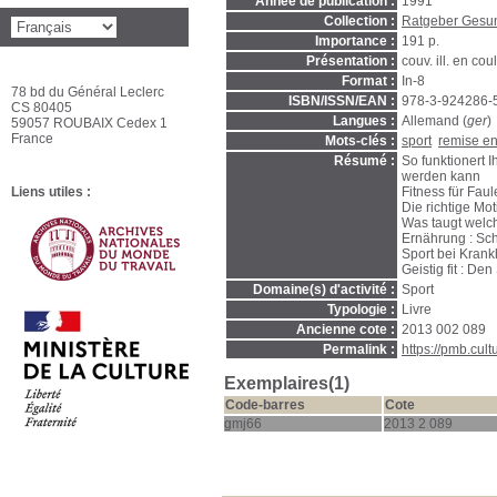
Année de publication :
1991
Collection :
Ratgeber Gesu
Importance :
191 p.
Présentation :
couv. ill. en coul.
Format :
In-8
78 bd du Général Leclerc
ISBN/ISSN/EAN :
978-3-924286-
CS 80405
Langues :
Allemand (
ger
)
59057 ROUBAIX Cedex 1
France
Mots-clés :
sport
remise en
Résumé :
So funktionert I
werden kann
Liens utiles :
Fitness für Fau
Die richtige Mot
Was taugt welch
Ernährung : Sc
Sport bei Krank
Geistig fit : De
Domaine(s) d'activité :
Sport
Typologie :
Livre
Ancienne cote :
2013 002 089
Permalink :
https://pmb.cul
Exemplaires(1)
Code-barres
Cote
gmj66
2013 2 089