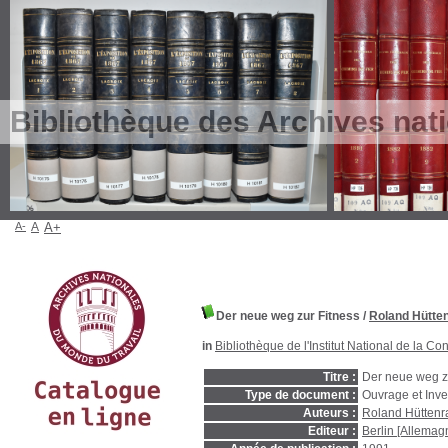
Bibliothèque des Archives nat
A-
A
A+
Der neue weg zur Fitness
/
Roland Hütte
in
Bibliothèque de l'Institut National de la 
Titre :
Der neue weg z
Type de document :
Ouvrage et Inve
Auteurs :
Roland Hüttenr
Editeur :
Berlin [Allemagn