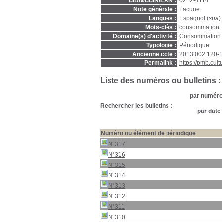
ISBN/ISSN/EAN :
0212-4114
Note générale :
Lacune
Langues :
Espagnol (
spa
)
Mots-clés :
consommation
Domaine(s) d'activité :
Consommation
Typologie :
Périodique
Ancienne cote :
2013 002 120-
Permalink :
https://pmb.cul
Liste des numéros ou bulletins :
par numéro 
Rechercher les bulletins :
par date 
Numéro ou élément de périodique
N°317
N°316
N°315
N°314
N°313
N°312
N°311
N°310