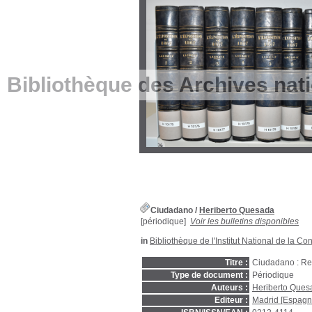
Bibliothèque des Archives nat
Ciudadano
/
Heriberto Quesada
[périodique]
Voir les bulletins disponibles
in
Bibliothèque de l'Institut National de la 
Titre :
Ciudadano : Rev
Type de document :
Périodique
Auteurs :
Heriberto Ques
Editeur :
Madrid [Espagn