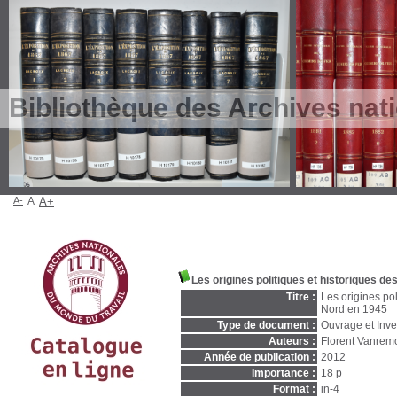
Bibliothèque des Archives nat
A-
A
A+
Les origines politiques et historiques d
Titre :
Les origines pol
Nord en 1945
Type de document :
Ouvrage et Inve
Auteurs :
Florent Vanrem
Année de publication :
2012
Importance :
18 p
Format :
in-4