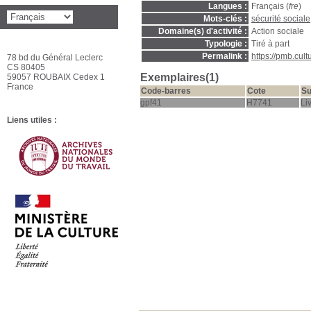
Langues :
Français (
fre
)
Mots-clés :
sécurité sociale
Domaine(s) d'activité :
Action sociale
Typologie :
Tiré à part
Permalink :
https://pmb.cul
78 bd du Général Leclerc
CS 80405
Exemplaires(1)
59057 ROUBAIX Cedex 1
France
Code-barres
Cote
Su
gpf41
H7741
Li
Liens utiles :