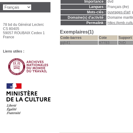
Importance :
dvd
Langues :
Français (
fre
)
Mots-clés :
ouvrages d'art
Domaine(s) d'activité :
Domaine marit
Permalink :
https://pmb.cul
78 bd du Général Leclerc
CS 80405
Exemplaires(1)
59057 ROUBAIX Cedex 1
France
Code-barres
Cote
Support
gqh41
H7783
DVD
Liens utiles :