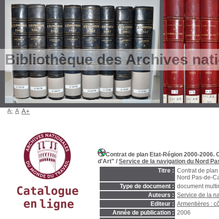
Bibliothèque des Archives nat
A-
A
A+
Contrat de plan Etat-Région 2000-2006. 
d'Art"
/
Service de la navigation du Nord Pa
Titre :
Contrat de plan
Nord Pas-de-Cal
Type de document :
document mult
Auteurs :
Service de la n
Editeur :
Armentières : c
Année de publication :
2006