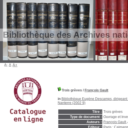
Bibliothèque des Archives nat
A-
A
A+
Trois grèves
/
François Gault
in
Bibliothèque Eugène Descamps, dirigeant s
Nanterre (2002 9)
Titre :
Trois grèves
Type de document :
Ouvrage et Inve
Auteurs :
François Gault
,
Editeur :
Paris : Calman