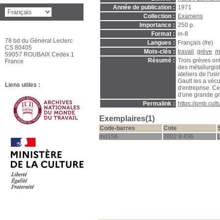
Année de publication :
1971
Collection :
Examens
Importance :
250 p.
Format :
in-8
78 bd du Général Leclerc
Langues :
Français (
fre
)
CS 80405
Mots-clés :
travail
grève
m
59057 ROUBAIX Cedex 1
Résumé :
Trois grèves on
France
des métallurgis
ateliers de l'us
Gault les a vécu
Liens utiles :
d'entreprise. Ce
d'une grande gr
Permalink :
https://pmb.cul
Exemplaires(1)
Code-barres
Cote
ind156
2002 9 436
L