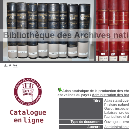
Bibliothèque des Archives nat
A-
A
A+
Atlas statistique de la production des c
chevalines du pays
/
Administration des ha
Titre :
Atlas statistiq
l'histoire natur
Gayot, inspecte
Lalaisse, profes
l'agriculture e
Type de document :
Ouvrage et Inve
Auteurs :
Administration 