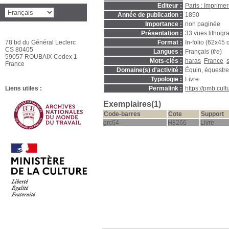
Editeur :
Paris : Imprime
Année de publication :
1850
Importance :
non paginée
Présentation :
33 vues lithogr
78 bd du Général Leclerc
Format :
In-folio (62x45 
CS 80405
Langues :
Français (
fre
)
59057 ROUBAIX Cedex 1
Mots-clés :
haras
France
France
Domaine(s) d'activité :
Équin, équestre
Typologie :
Livre
Liens utiles :
Permalink :
https://pmb.cul
Exemplaires(1)
Code-barres
Cote
Support
grc64
H8266
Livre