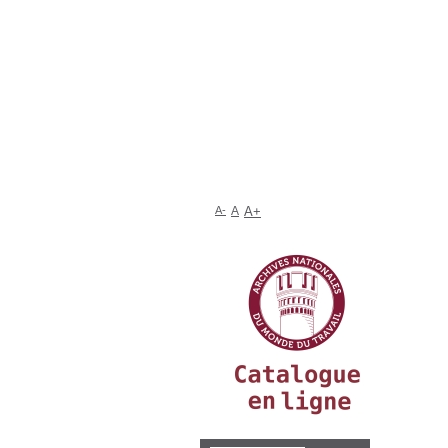
A-
A
A+