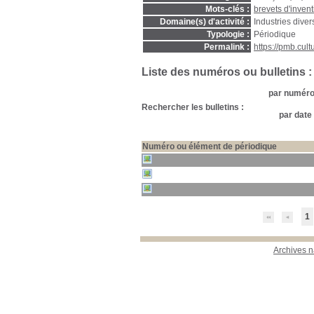
Mots-clés :
brevets d'invent
Domaine(s) d'activité :
Industries diver
Typologie :
Périodique
Permalink :
https://pmb.cul
Liste des numéros ou bulletins :
par numéro 
Rechercher les bulletins :
par date 
Numéro ou élément de périodique
1
Archives n