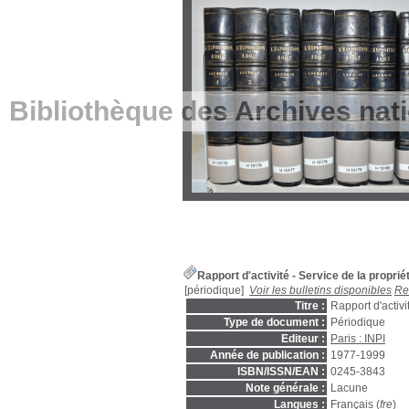
Bibliothèque des Archives nat
Rapport d'activité - Service de la propriét
[périodique]
Voir les bulletins disponibles
Re
Titre :
Rapport d'activi
Type de document :
Périodique
Editeur :
Paris : INPI
Année de publication :
1977-1999
ISBN/ISSN/EAN :
0245-3843
Note générale :
Lacune
Langues :
Français (
fre
)