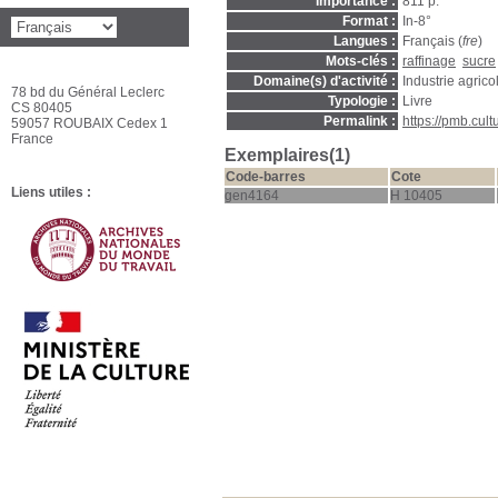
Importance :
811 p.
Format :
In-8°
Langues :
Français (
fre
)
Mots-clés :
raffinage
sucre
Domaine(s) d'activité :
Industrie agrico
78 bd du Général Leclerc
Typologie :
Livre
CS 80405
Permalink :
https://pmb.cul
59057 ROUBAIX Cedex 1
France
Exemplaires(1)
Code-barres
Cote
Liens utiles :
gen4164
H 10405