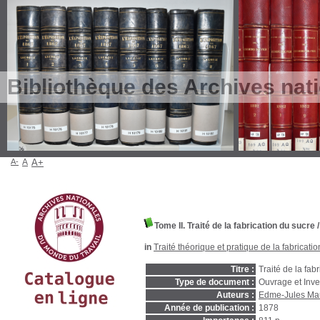
Bibliothèque des Archives nat
A-
A
A+
Tome II. Traité de la fabrication du sucre
in
Traité théorique et pratique de la fabricati
Titre :
Traité de la fab
Type de document :
Ouvrage et Inve
Auteurs :
Edme-Jules Ma
Année de publication :
1878