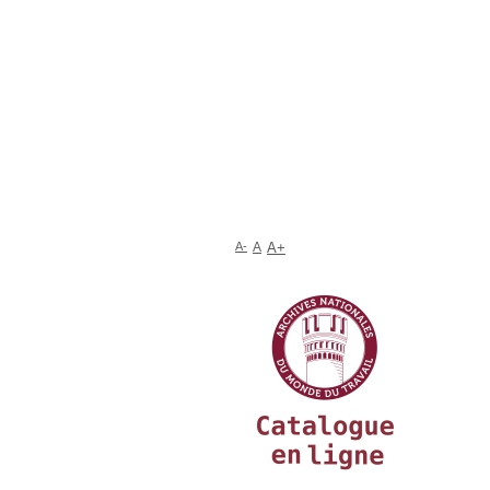
A-
A
A+