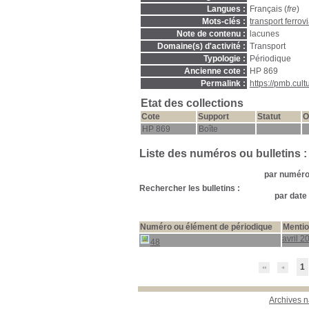
Langues :
Français (
fre
)
Mots-clés :
transport ferrovi
Note de contenu :
lacunes
Domaine(s) d'activité :
Transport
Typologie :
Périodique
Ancienne cote :
HP 869
Permalink :
https://pmb.cul
Etat des collections
Cote
Support
Statut
O
HP 869
Boîte
Liste des numéros ou bulletins :
par numéro 
Rechercher les bulletins :
par date 
Numéro ou élément de périodique
Mentio
avril 2
48
1
Archives n