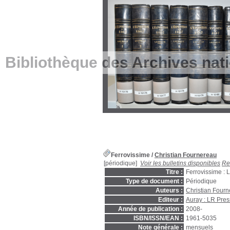
Bibliothèque des Archives nat
Ferrovissime
/
Christian Fournereau
[périodique]
Voir les bulletins disponibles
Re
Titre :
Ferrovissime : 
Type de document :
Périodique
Auteurs :
Christian Four
Editeur :
Auray : LR Pres
Année de publication :
2008-
ISBN/ISSN/EAN :
1961-5035
Note générale :
mensuels