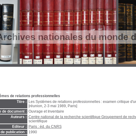
Archives nationales du monde du
èmes de relations professionnelles
Titre :
Les Systèmes de relations professionnelles : examen critique d'un
[réunion, 2-3 mai 1989, Paris]
e de document :
Ouvrage et Inventaire
Auteurs :
Centre national de la recherche scientifique Groupement de rec
scientifique
Editeur :
Paris : éd. du CNRS
de publication :
1990