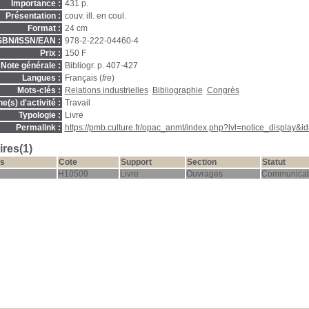
Importance :
431 p.
Présentation :
couv. ill. en coul.
Format :
24 cm
SBN/ISSN/EAN :
978-2-222-04460-4
Prix :
150 F
Note générale :
Bibliogr. p. 407-427
Langues :
Français (
fre
)
Mots-clés :
Relations industrielles
Bibliographie
Congrès
(s) d'activité :
Travail
Typologie :
Livre
Permalink :
https://pmb.culture.fr/opac_anmt/index.php?lvl=notice_display&
res(1)
s
Cote
Support
Section
Statut
H10509
Livre
Ouvrages
Communicab