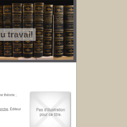
 travail
e théorie ;
herche
, Éditeur