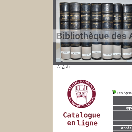
Bibliothèque des 
A-
A
A+
Les Syst
Typ
Année 