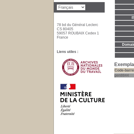
I
78 bd du Général Leclerc
CS 80405
59057 ROUBAIX Cedex 1
France
Domaine
Liens utiles :
Exemplai
Code-barre
gen8844