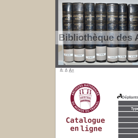
Bibliothèque des 
A-
A
A+
Dépliants
Typ