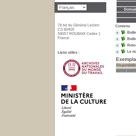
Domaine
78 bd du Général Leclerc
Contenu
CS 80405
Bulle
59057 ROUBAIX Cedex 1
France
Bulle
Roto
Le n
Liens utiles :
Exemplai
Disponibilit
aucun exem