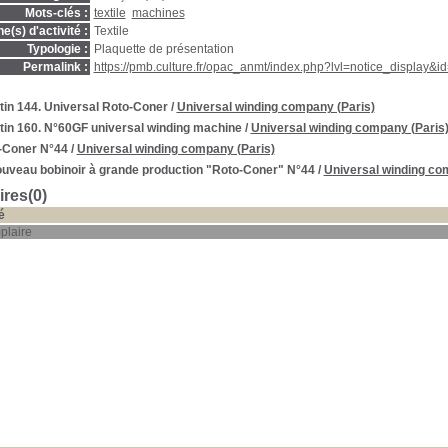
Mots-clés :
textile
machines
(s) d'activité :
Textile
Typologie :
Plaquette de présentation
Permalink :
https://pmb.culture.fr/opac_anmt/index.php?lvl=notice_display&
tin 144. Universal Roto-Coner
/
Universal winding company (Paris)
tin 160. N°60GF universal winding machine
/
Universal winding company (Paris
-Coner N°44
/
Universal winding company (Paris)
ouveau bobinoir à grande production "Roto-Coner" N°44
/
Universal winding co
res(0)
é
plaire