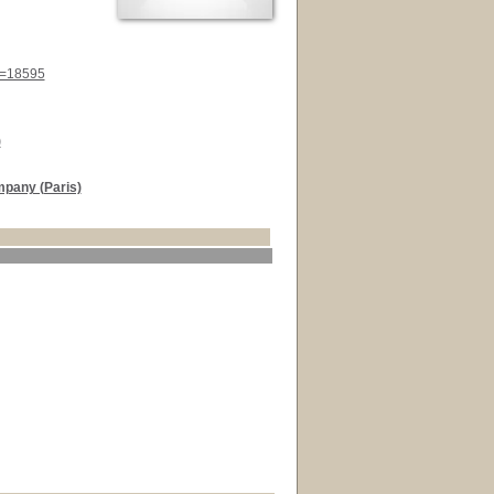
id=18595
)
mpany (Paris)