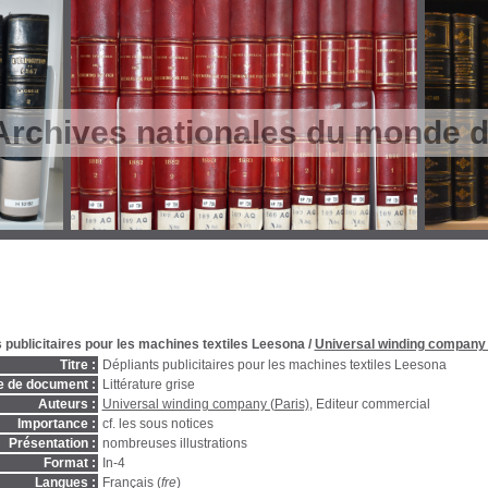
Archives nationales du monde du
 publicitaires pour les machines textiles Leesona
/
Universal winding company 
Titre :
Dépliants publicitaires pour les machines textiles Leesona
e de document :
Littérature grise
Auteurs :
Universal winding company (Paris)
, Editeur commercial
Importance :
cf. les sous notices
Présentation :
nombreuses illustrations
Format :
In-4
Langues :
Français (
fre
)