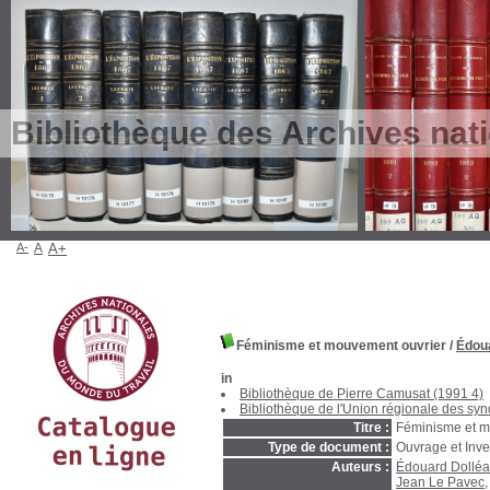
Bibliothèque des Archives nat
A-
A
A+
Féminisme et mouvement ouvrier
/
Édou
in
Bibliothèque de Pierre Camusat (1991 4)
Bibliothèque de l'Union régionale des sy
Titre :
Féminisme et m
Type de document :
Ouvrage et Inve
Auteurs :
Édouard Dolléa
Jean Le Pavec
,