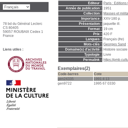
Editeur :
Paris : Editions
Année de publication :
1951
Collection :
Masses et milit
Importance :
XXV-180 p.
78 bd du Général Leclerc
Présentation :
jaquette ill.
CS 80405
Format :
19 cm
59057 ROUBAIX Cedex 1
Prix :
420 F
France
Langues :
Français (
fre
)
Mots-clés :
Georges Sand
Liens utiles :
Domaine(s) d'activité :
Histoire sociale
Typologie :
Livre
Permalink :
https://pmb.cul
Exemplaires(2)
Code-barres
Cote
gen24335
1991 4 13
gen9722
1995 67 0330