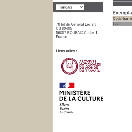
Exemplai
Code-barre
1924
78 bd du Général Leclerc
CS 80405
59057 ROUBAIX Cedex 1
France
Liens utiles :