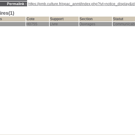
Permalink :
https://pmb.culture.fr/opac_anmt/index.php?lvl=notice_display&i
res(1)
s
Cote
Support
Section
Statut
H0755
Livre
Ouvrages
Communicab