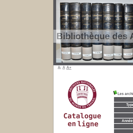
Bibliothèque des 
A-
A
A+
Les archi
Typ
Année 