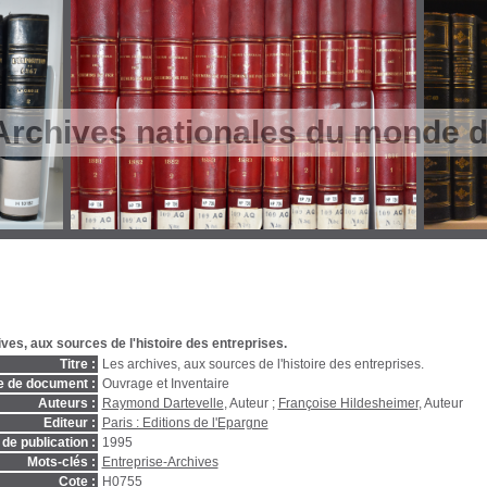
Archives nationales du monde du
ves, aux sources de l'histoire des entreprises.
Titre :
Les archives, aux sources de l'histoire des entreprises.
e de document :
Ouvrage et Inventaire
Auteurs :
Raymond Dartevelle
, Auteur ;
Françoise Hildesheimer
, Auteur
Editeur :
Paris : Editions de l'Epargne
de publication :
1995
Mots-clés :
Entreprise-Archives
Cote :
H0755