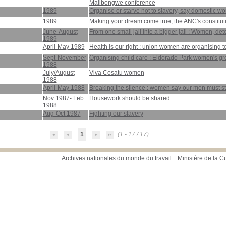
Malibongwe conference
1989
Organise or starve not to slavery, say domestic wo
1989
Making your dream come true, the ANC's constitut
June-August
From one small jail into a bigger jail : Women, det
1989
April-May 1989
Health is our right : union women are organising to
Sept-November
Organising child care : Eldorado Park women's g
1988
July/August
Viva Cosatu women
1988
April-May 1988
Breaking the silence : women say our men must st
Nov 1987- Feb
Housework should be shared
1988
Aug-Oct 1987
Fighting our slavery
1
(1 - 17 / 17)
Archives nationales du monde du travail
Ministère de la Cu