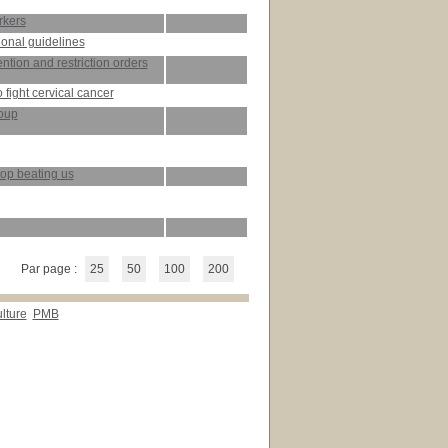
rkers
ional guidelines
ention and restriction orders
 fight cervical cancer
roup
op beating us
Par page :
25
50
100
200
lture
PMB