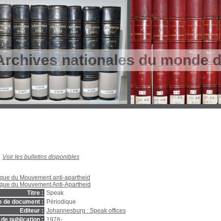
Archives nationales du monde du
Voir les bulletins disponibles
èque du Mouvement anti-apartheid
èque du Mouvement Anti-Apartheid
Titre :
Speak
e de document :
Périodique
Editeur :
Johannesburg : Speak offices
de publication :
1978-