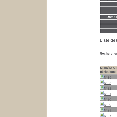
Domaine
Liste de
Rechercher 
Numéro ou 
périodique
N°35
N°33
N°32
N°31
N°30
N°29
N°28
N°27