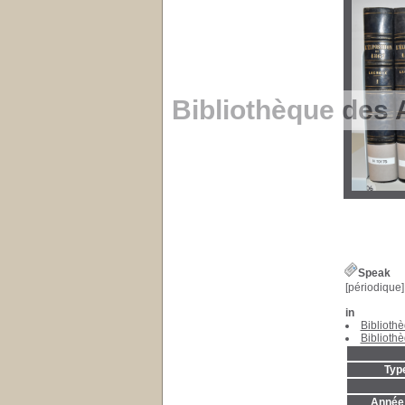
Bibliothèque des 
Speak
[périodique]
in
Biblioth
Biblioth
Typ
Année 