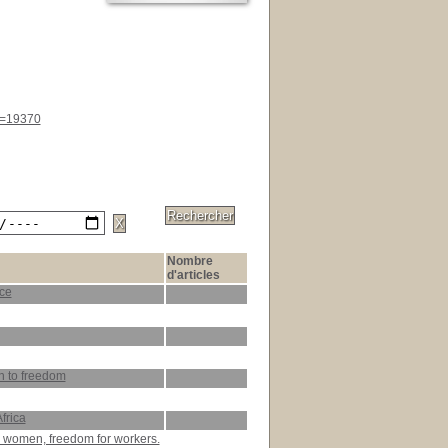
id=19370
Nombre
d'articles
nce
 to freedom
frica
r women, freedom for workers.