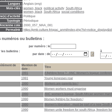
Langues :
Anglais (
eng
)
Mots-clés :
women, black
political activity
South Africa
women, black
South Africa
social conditions
(s) d'activité :
Politique
Typologie :
Périodique
Ancienne cote :
2000_057_MAA_081
Permalink :
https://pmb.culture.fr/opac_anmt/index.php?lvl=notice_display&
s numéros ou bulletins :
par numéro : le
à
les bulletins :
par date : de
élément de
Mention de
Titre
date :
1991
A fighting force ? - ANC Women's league confere
1991
Young lionesses roar
1990
Workers are parents too !
1990
Women workers must organise
1990
ANC women's league, South African women march
1990
Women fighting for freedom !
1990
Women's liberation : must be part of a new South A
1990
Women unite freedom for south Africa, freedom fo