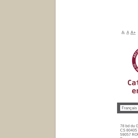
A-
A
A+
78 bd du G
CS 80405
59057 RO