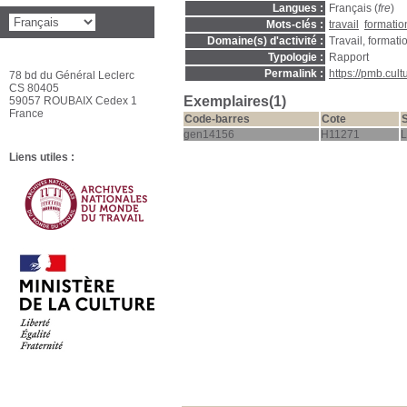
Langues :
Français (
fre
)
Mots-clés :
travail
formatio
Domaine(s) d'activité :
Travail, format
Typologie :
Rapport
Permalink :
https://pmb.cul
78 bd du Général Leclerc
CS 80405
Exemplaires(1)
59057 ROUBAIX Cedex 1
France
Code-barres
Cote
gen14156
H11271
L
Liens utiles :