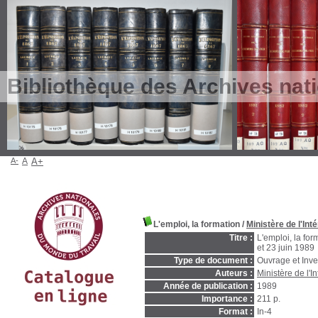
Bibliothèque des Archives nat
A-
A
A+
L'emploi, la formation
/
Ministère de l'Inté
Titre :
L'emploi, la for
et 23 juin 1989
Type de document :
Ouvrage et Inve
Auteurs :
Ministère de l'In
Année de publication :
1989
Importance :
211 p.
Format :
In-4