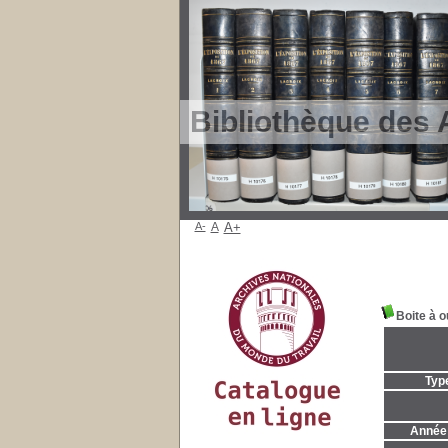
Bibliothèque des 
A-
A
A+
Boite à o
Typ
Année 