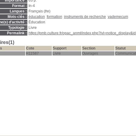
Importance :
63 p.
Format :
In-4
Langues :
Français (
fre
)
Mots-clés :
éducation
formation
instruments de recherche
vademecum
(s) d'activité :
Éducation
Typologie :
Livre
Permalink :
https://pmb.culture.fr/opac_anmt/index.php?lvl=notice_display&
res(1)
s
Cote
Support
Section
Statut
H11587
Livre
Ouvrages
Communicab