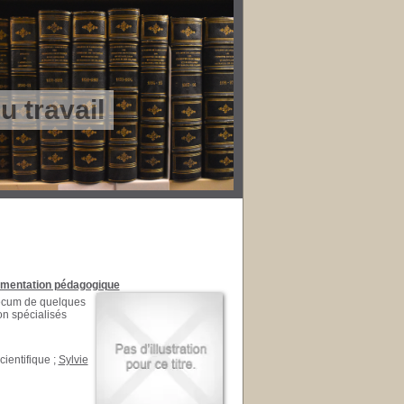
 travail
umentation pédagogique
mecum de quelques
on spécialisés
scientifique ;
Sylvie