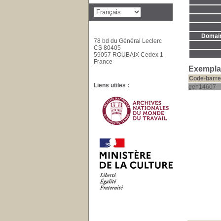
Domaine
78 bd du Général Leclerc
CS 80405
59057 ROUBAIX Cedex 1
France
Exemplai
Code-barre
Liens utiles :
gen14607