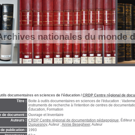
Archives nationales du monde du
utils documentaires en sciences de l'éducation
/
CRDP Centre régional de doc
Titre :
Boite à outils documentaires en sciences de l'éducation : Vade
instruments de recherche à l'intention de centres de documentati
Éducation, Formation
e de document :
Ouvrage et Inventaire
Auteurs :
CRDP Centre régional de documentation pédagogique
, Éditeur 
Duquesnoy
, Auteur ;
Annie Besegheer
, Auteur
de publication :
1993