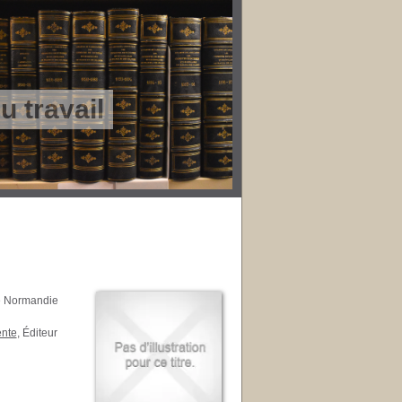
 travail
se Normandie
ente
, Éditeur