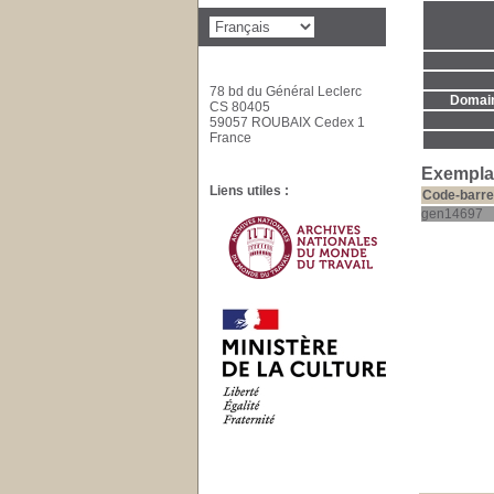
78 bd du Général Leclerc
Domaine
CS 80405
59057 ROUBAIX Cedex 1
France
Exemplai
Liens utiles :
Code-barre
gen14697