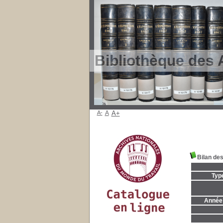
Bibliothèque des 
A-
A
A+
Bilan de
Typ
Année 