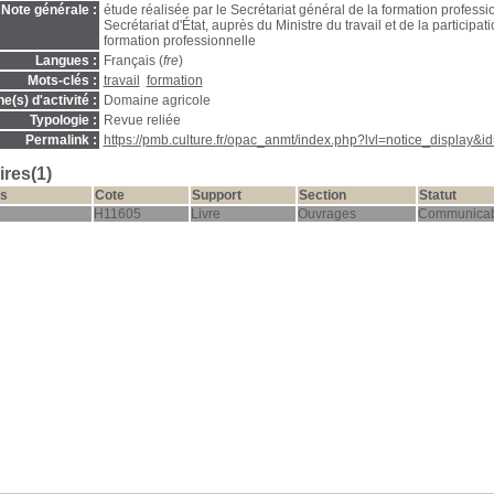
Note générale :
étude réalisée par le Secrétariat général de la formation professi
Secrétariat d'État, auprès du Ministre du travail et de la participat
formation professionnelle
Langues :
Français (
fre
)
Mots-clés :
travail
formation
(s) d'activité :
Domaine agricole
Typologie :
Revue reliée
Permalink :
https://pmb.culture.fr/opac_anmt/index.php?lvl=notice_display&
res(1)
s
Cote
Support
Section
Statut
H11605
Livre
Ouvrages
Communicab