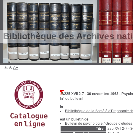
Bibliothèque des Archives nat
A-
A
A+
225 XVII 2-7 - 30 novembre 1963 - Psycho
[n° ou bulletin]
in
Bibliothèque de la Société d'Ergonomie 
est un bulletin de
Bulletin de psychologie
/
Groupe d'études 
Titre :
225 XVII 2-7 - 