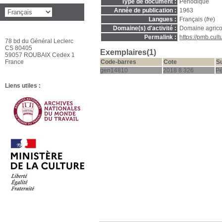
Type de document :
Périodique
Année de publication :
1963
Langues :
Français (
fre
)
Domaine(s) d'activité :
Domaine agrico
Permalink :
https://pmb.cul
78 bd du Général Leclerc
CS 80405
Exemplaires(1)
59057 ROUBAIX Cedex 1
France
Code-barres
Cote
S
gen14810
2018 8 326
Pé
Liens utiles :