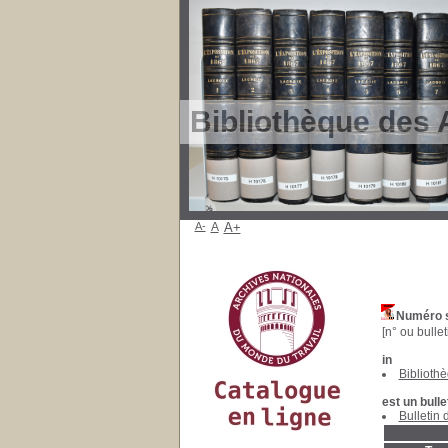
Bibliothèque des 
A-
A
A+
Numéro s
[n° ou bullet
in
Biblioth
est un bulle
Bulletin