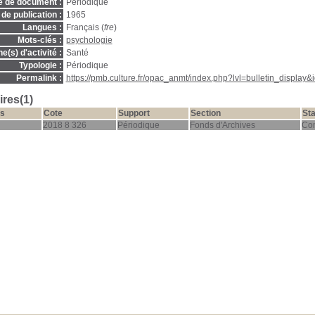
e de document :
Périodique
de publication :
1965
Langues :
Français (
fre
)
Mots-clés :
psychologie
(s) d'activité :
Santé
Typologie :
Périodique
Permalink :
https://pmb.culture.fr/opac_anmt/index.php?lvl=bulletin_display
res(1)
s
Cote
Support
Section
Sta
2018 8 326
Périodique
Fonds d'Archives
Co