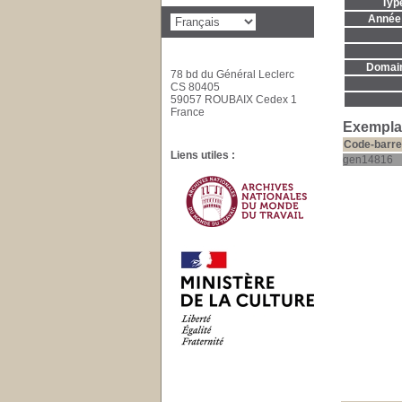
Typ
Année 
Domaine
78 bd du Général Leclerc
CS 80405
59057 ROUBAIX Cedex 1
France
Exemplai
Code-barre
Liens utiles :
gen14816