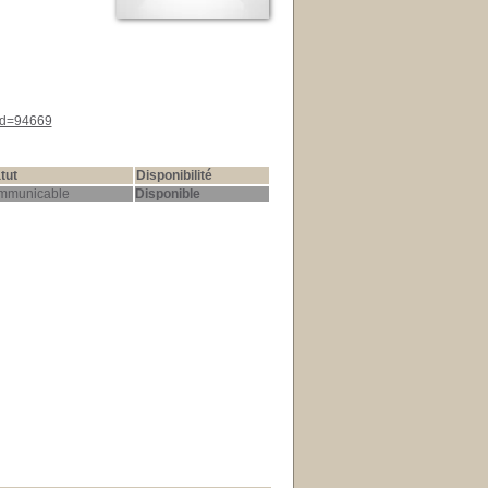
&id=94669
tut
Disponibilité
mmunicable
Disponible