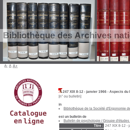
Bibliothèque des Archives nat
A-
A
A+
247 XIX 8-12 - janvier 1966 - Aspects du
[n° ou bulletin]
in
Bibliothèque de la Société d'Ergonomie 
est un bulletin de
Bulletin de psychologie
/
Groupe d'études 
Titre :
247 XIX 8-12 - 