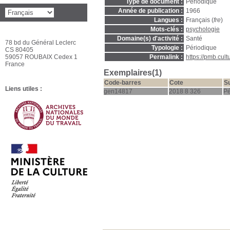
Type de document :
Périodique
Année de publication :
1966
Langues :
Français (
fre
)
Mots-clés :
psychologie
Domaine(s) d'activité :
Santé
78 bd du Général Leclerc
Typologie :
Périodique
CS 80405
59057 ROUBAIX Cedex 1
Permalink :
https://pmb.cul
France
Exemplaires(1)
Code-barres
Cote
S
Liens utiles :
gen14817
2018 8 326
Pé