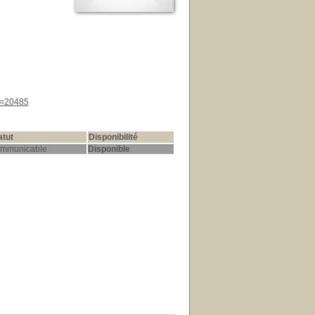
id=20485
atut
Disponibilité
mmunicable
Disponible