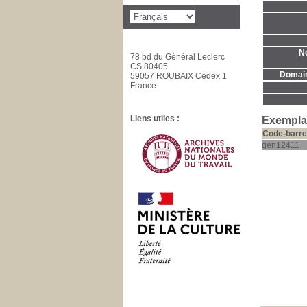
No
78 bd du Général Leclerc
CS 80405
Domaine
59057 ROUBAIX Cedex 1
France
Liens utiles :
Exemplai
Code-barre
gen12411