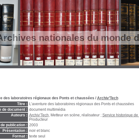
Archives nationales du monde du
re des laboratoires régionaux des Ponts et chaussées
/
Archiv’Tech
Titre :
L’aventure des laboratoires régionaux des Ponts et chaussées
e de document :
document multimédia
Auteurs :
Archiv’Tech
, Metteur en scène, réalisateur ;
Service historique de 
Producteur
de publication :
2003
Présentation :
noir et blanc
Format :
texte seul