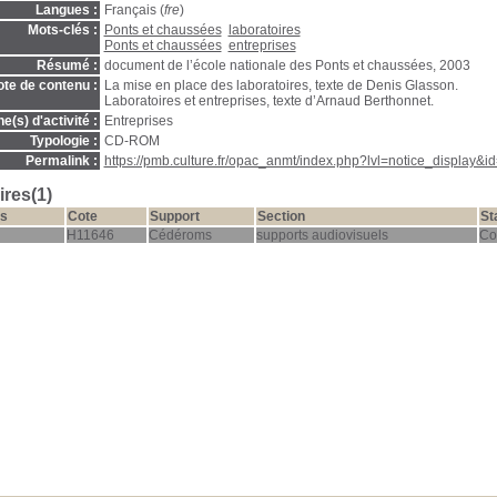
Langues :
Français (
fre
)
Mots-clés :
Ponts et chaussées
laboratoires
Ponts et chaussées
entreprises
Résumé :
document de l’école nationale des Ponts et chaussées, 2003
te de contenu :
La mise en place des laboratoires, texte de Denis Glasson.
Laboratoires et entreprises, texte d’Arnaud Berthonnet.
(s) d'activité :
Entreprises
Typologie :
CD-ROM
Permalink :
https://pmb.culture.fr/opac_anmt/index.php?lvl=notice_display&
res(1)
s
Cote
Support
Section
St
H11646
Cédéroms
supports audiovisuels
Co