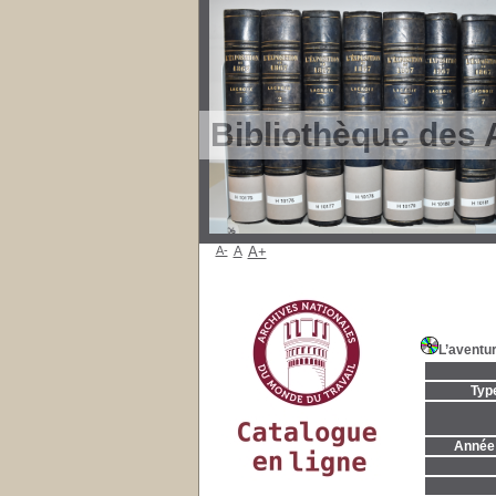
Bibliothèque des 
A-
A
A+
L’aventu
Typ
Année 