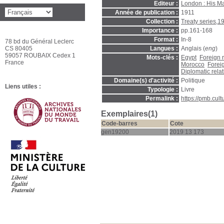
Editeur :
London : His Maj
Année de publication :
1911
Collection :
Treaty series,1
Importance :
pp.161-168
Format :
In-8
78 bd du Général Leclerc
CS 80405
Langues :
Anglais (
eng
)
59057 ROUBAIX Cedex 1
Mots-clés :
Egypt
Foreign r
France
Morocco
Foreig
Diplomatic rela
Domaine(s) d'activité :
Politique
Liens utiles :
Typologie :
Livre
Permalink :
https://pmb.cul
Exemplaires(1)
Code-barres
Cote
gen19200
2019 13 173