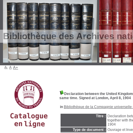
Bibliothèque des Archives nat
A-
A
A+
Declaration between the United Kingdom 
same time. Signed at London, April 8, 1904
in
Bibliothèque de la Compagnie universelle 
Titre :
Declaration be
together with th
1904
Type de document :
Ouvrage et Inve