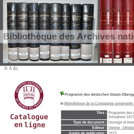
Bibliothèque des Archives nat
A-
A
A+
Programm des deutschen Staats-Obergy
in
Bibliothèque de la Compagnie universelle 
Titre :
Programm des d
Schuljhres 187
Type de document :
Ouvrage et Inve
Editeur :
Vienne : Olmütz
Année de publication :
1873