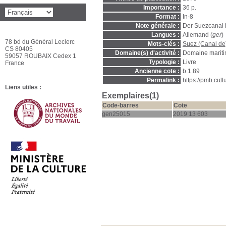
Importance :
36 p.
Format :
In-8
Note générale :
Der Suezcanal 
Langues :
Allemand (
ger
)
78 bd du Général Leclerc
Mots-clés :
Suez (Canal de
CS 80405
Domaine(s) d'activité :
Domaine marit
59057 ROUBAIX Cedex 1
Typologie :
Livre
France
Ancienne cote :
b.1.89
Permalink :
https://pmb.cul
Liens utiles :
Exemplaires(1)
Code-barres
Cote
gen25015
2019 13 603