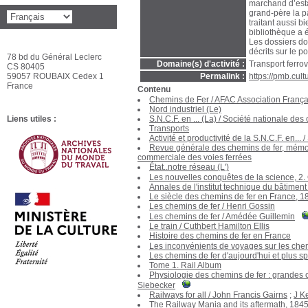
marchand d’esta
grand-père la p
traitant aussi b
bibliothèque a 
Les dossiers do
décrits sur le p
78 bd du Général Leclerc
Domaine(s) d'activité :
Transport ferrov
CS 80405
59057 ROUBAIX Cedex 1
Permalink :
https://pmb.cul
France
Contenu
Chemins de Fer
/
AFAC Association França
Nord industriel (Le)
Liens utiles :
S.N.C.F. en ... (La)
/
Société nationale des c
Transports
Activité et productivité de la S.N.C.F. en...
/
Revue générale des chemins de fer, mémoire
commerciale des voies ferrées
État..notre réseau (L')
Les nouvelles conquêtes de la science, 2. 
Annales de l'institut technique du bâtiment
Le siècle des chemins de fer en France, 
Les chemins de fer
/
Henri Gossin
Les chemins de fer
/
Amédée Guillemin
Le train
/
Cuthbert Hamilton Ellis
Histoire des chemins de fer en France
Les inconvénients de voyages sur les chemi
Les chemins de fer d'aujourd'hui et plus 
Tome 1. Rail Album
Physiologie des chemins de fer : grandes 
Siebecker
Railways for all
/
John Francis Gairns
;
J K
The Railway Mania and its aftermath, 184