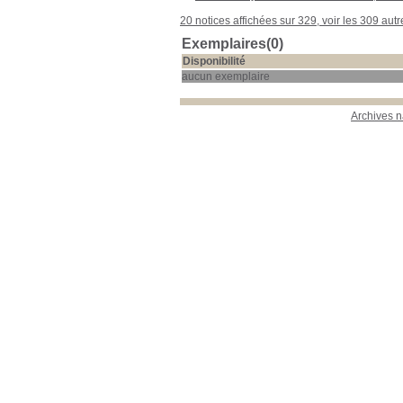
20 notices affichées sur 329, voir les 309 autr
Exemplaires(0)
Disponibilité
aucun exemplaire
Archives n