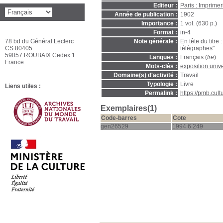
Editeur :
Paris : Imprime
Année de publication :
1902
Importance :
1 vol. (630 p.)
Format :
in-4
78 bd du Général Leclerc
Note générale :
En tête du titre
CS 80405
télégraphes"
59057 ROUBAIX Cedex 1
Langues :
Français (
fre
)
France
Mots-clés :
exposition univ
Domaine(s) d'activité :
Travail
Typologie :
Livre
Liens utiles :
Permalink :
https://pmb.cul
Exemplaires(1)
Code-barres
Cote
gen26529
1994 6 249