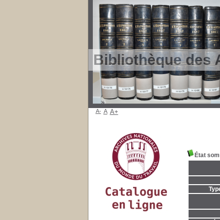
Bibliothèque des 
A-
A
A+
État som
Typ