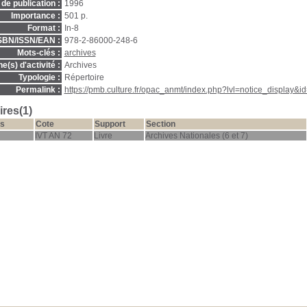
de publication :
1996
Importance :
501 p.
Format :
In-8
SBN/ISSN/EAN :
978-2-86000-248-6
Mots-clés :
archives
(s) d'activité :
Archives
Typologie :
Répertoire
Permalink :
https://pmb.culture.fr/opac_anmt/index.php?lvl=notice_display&i
res(1)
s
Cote
Support
Section
IVT AN 72
Livre
Archives Nationales (6 et 7)