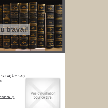
 travail
I. 120 AQ à 215 AQ
es
randenburg
,