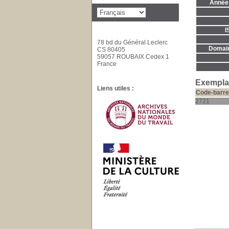
Année 
I
78 bd du Général Leclerc
Domaine
CS 80405
59057 ROUBAIX Cedex 1
France
Exemplai
Liens utiles :
Code-barre
2721