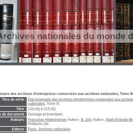
Archives nationales du monde du
maire des archives d'entreprises conservées aux archives nationales, Tome II
Titre de série :
État sommaire des archives d'entreprises conservées aux archiv
nationales
, Tome III
Titre :
120 AQ à 215 AQ
e de document :
Ouvrage et Inventaire
Auteurs :
Françoise Hildesheimer
, Auteur ;
B. Joly
, Auteur ;
Alain Erlande-B
Préfacier, etc.
Editeur :
Paris : Archives nationales