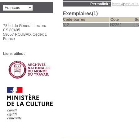
Permalink :
https://pmb.cul
Exemplaires(1)
Code-barres
Cote
Su
312
H2262
Li
78 bd du Général Leclerc
CS 80405
59057 ROUBAIX Cedex 1
France
Liens utiles :