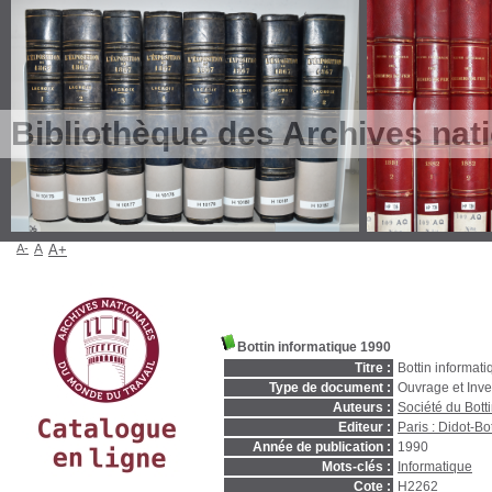
Bibliothèque des Archives nat
A-
A
A+
Bottin informatique 1990
Titre :
Bottin informat
Type de document :
Ouvrage et Inve
Auteurs :
Société du Bott
Editeur :
Paris : Didot-Bot
Année de publication :
1990
Mots-clés :
Informatique
Cote :
H2262