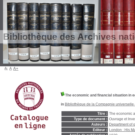
Bibliothèque des Archives nat
A-
A
A+
The economic and financial situation in eg
in
Bibliothèque de la Compagnie universelle 
Titre :
The economic and
Type de document :
Ouvrage et Inve
Auteurs :
Department of 
Editeur :
London : His Maj