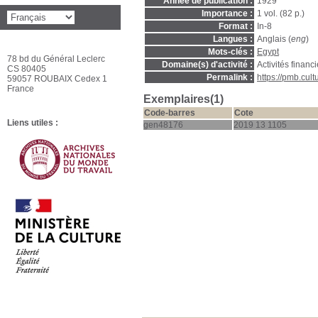
Année de publication :
1929
Importance :
1 vol. (82 p.)
Format :
In-8
Langues :
Anglais (
eng
)
Mots-clés :
Egypt
78 bd du Général Leclerc
Domaine(s) d'activité :
Activités financ
CS 80405
Permalink :
https://pmb.cul
59057 ROUBAIX Cedex 1
France
Exemplaires(1)
Code-barres
Cote
Liens utiles :
gen48176
2019 13 1105