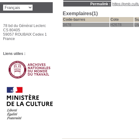
Permalink :
https://pmb.cul
Exemplaires(1)
Code-barres
Cote
Su
3478
H2678
Li
78 bd du Général Leclerc
CS 80405
59057 ROUBAIX Cedex 1
France
Liens utiles :