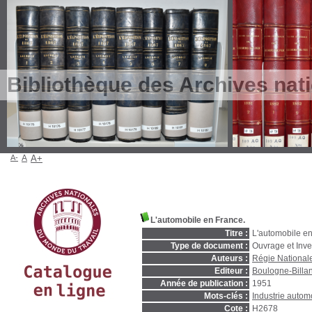
Bibliothèque des Archives nat
A-
A
A+
L'automobile en France.
Titre :
L'automobile en
Type de document :
Ouvrage et Inve
Auteurs :
Régie National
Editeur :
Boulogne-Billan
Année de publication :
1951
Mots-clés :
Industrie autom
Cote :
H2678