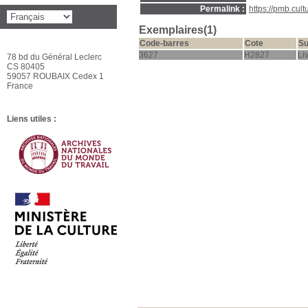
Permalink :
https://pmb.cul
Exemplaires(1)
Code-barres
Cote
Su
3627
H2827
Li
78 bd du Général Leclerc
CS 80405
59057 ROUBAIX Cedex 1
France
Liens utiles :