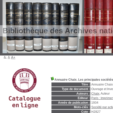
Bibliothèque des Archives nat
A-
A
A+
Annuaire Chaix. Les principales sociétés
Titre :
Annuaire Chaix.
Type de document :
Ouvrage et Inve
Auteurs :
Chaix
, Auteur
Editeur :
Paris : Imprimeri
Année de publication :
1934
Mots-clés :
Société par act
Cote :
H2827