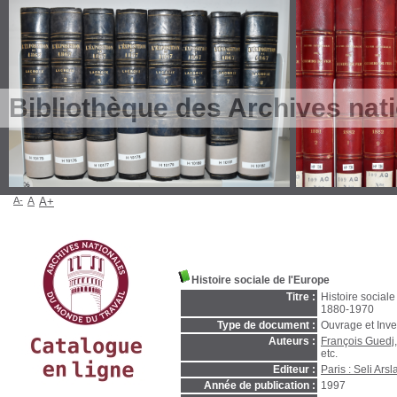
Bibliothèque des Archives nat
A-
A
A+
Histoire sociale de l'Europe
Titre :
Histoire sociale
1880-1970
Type de document :
Ouvrage et Inve
Auteurs :
François Guedj
etc.
Editeur :
Paris : Seli Arsl
Année de publication :
1997