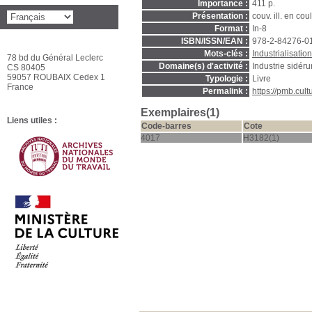
Importance :
411 p.
Présentation :
couv. ill. en coul
Format :
In-8
ISBN/ISSN/EAN :
978-2-84276-0
Mots-clés :
Industrialisation
78 bd du Général Leclerc
Domaine(s) d'activité :
Industrie sidér
CS 80405
59057 ROUBAIX Cedex 1
Typologie :
Livre
France
Permalink :
https://pmb.cul
Exemplaires(1)
Liens utiles :
Code-barres
Cote
4017
H3182(1)