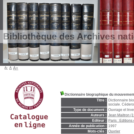
Bibliothèque des Archives nat
A-
A
A+
Dictionnaire biographique du mouvement 
Titre :
Dictionnaire bi
sociale. Céder
Type de document :
Ouvrage et Inve
Auteurs :
Jean Maitron (
Editeur :
Paris : Editions 
Année de publication :
1997
Mots-clés :
Ouvrier