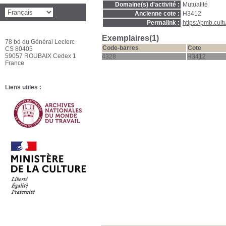
Domaine(s) d'activité :
Mutualité
Ancienne cote :
H3412
Permalink :
https://pmb.cul
Exemplaires(1)
78 bd du Général Leclerc
Code-barres
Cote
CS 80405
59057 ROUBAIX Cedex 1
4328
H3412
France
Liens utiles :