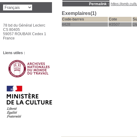
Permalink :
https://pmb.cul
Exemplaires(1)
Code-barres
Cote
Su
4428
H3507
Li
78 bd du Général Leclerc
CS 80405
59057 ROUBAIX Cedex 1
France
Liens utiles :