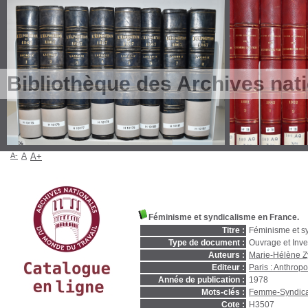
Bibliothèque des Archives nat
A-
A
A+
Féminisme et syndicalisme en France.
Titre :
Féminisme et s
Type de document :
Ouvrage et Inve
Auteurs :
Marie-Hélène Z
Editeur :
Paris : Anthrop
Année de publication :
1978
Mots-clés :
Femme-Syndica
Cote :
H3507