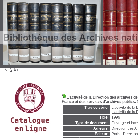
Bibliothèque des Archives nat
A-
A
A+
L'activité de la Direction des archives d
France et des services d'archives publics.
Titre de série :
L'activité de la
L'activité de la
Titre :
1999
Type de document :
Ouvrage et Inve
Auteurs :
Direction des A
Editeur :
Paris : Directi