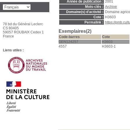
Année de publication :
2001
Mots-clés :
Archive
Domaine(s) d'activité :
Domaine agrico
Cote :
H3603
Permalink :
https://pmb.cul
78 bd du Général Leclerc
CS 80405
Exemplaires(2)
59057 ROUBAIX Cedex 1
France
Code-barres
Cote
GEN124257
H3603
4557
H3603-1
Liens utiles :