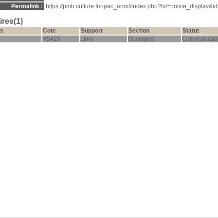
Permalink :
https://pmb.culture.fr/opac_anmt/index.php?lvl=notice_display&i
res(1)
s
Cote
Support
Section
Statut
H5425
Livre
Ouvrages
Communicab