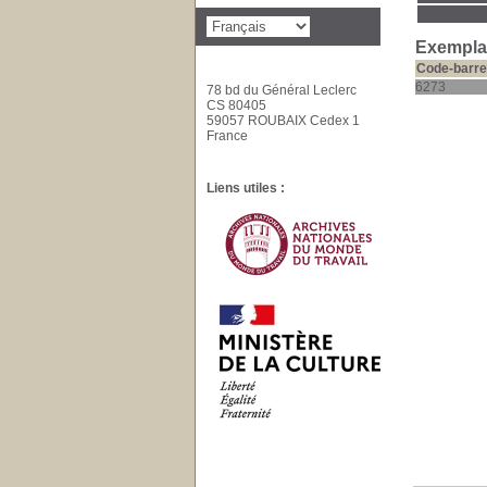
Exemplai
Code-barre
6273
78 bd du Général Leclerc
CS 80405
59057 ROUBAIX Cedex 1
France
Liens utiles :