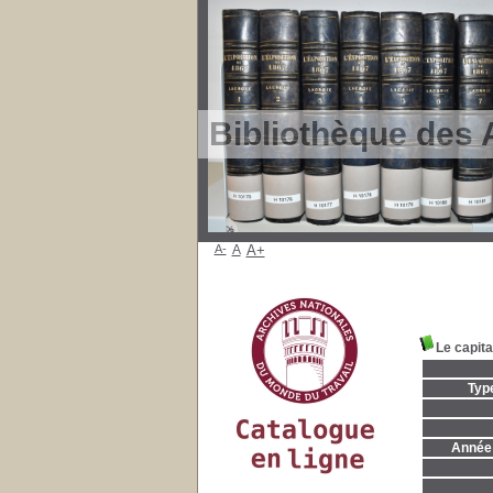
Bibliothèque des 
A-
A
A+
Le capit
Typ
Année 