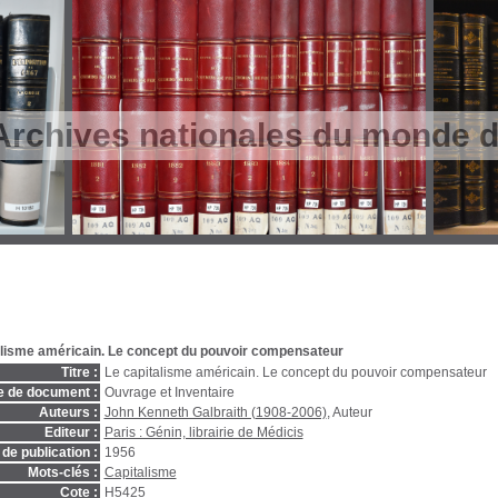
Archives nationales du monde du
alisme américain. Le concept du pouvoir compensateur
Titre :
Le capitalisme américain. Le concept du pouvoir compensateur
e de document :
Ouvrage et Inventaire
Auteurs :
John Kenneth Galbraith (1908-2006)
, Auteur
Editeur :
Paris : Génin, librairie de Médicis
de publication :
1956
Mots-clés :
Capitalisme
Cote :
H5425