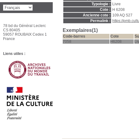
Typologie :
Livre
Cote :
H 6208
Ancienne cote :
109 AQ S27
Permalink :
https://pmb.cul
78 bd du Général Leclerc
Exemplaires(1)
CS 80405
59057 ROUBAIX Cedex 1
Code-barres
Cote
Su
France
7058
H6208
Li
Liens utiles :