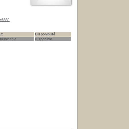
d=6881
ut
Disponibilité
municable
Disponible