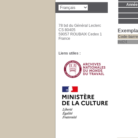
Année 
78 bd du Général Leclerc
CS 80405
Exemplai
59057 ROUBAIX Cedex 1
Code-barre
France
ind24
Liens utiles :