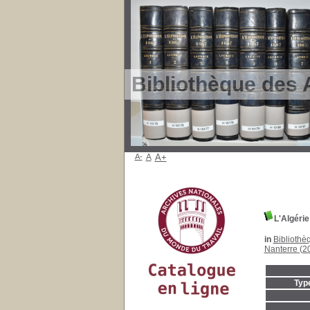
Bibliothèque des 
A-
A
A+
L'Algérie
in
Bibliothè
Nanterre (2
Typ