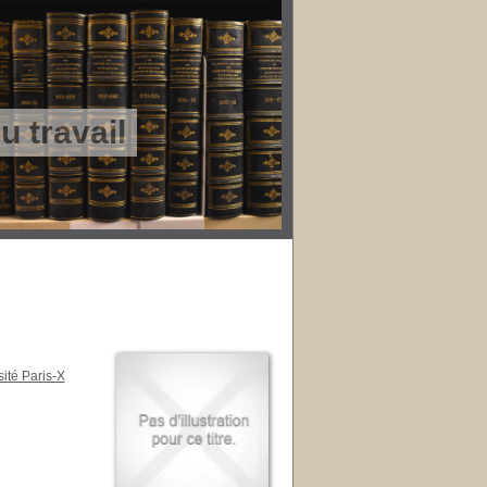
 travail
ité Paris-X