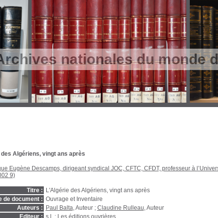
Archives nationales du monde du
 des Algériens, vingt ans après
que Eugène Descamps, dirigeant syndical JOC, CFTC, CFDT, professeur à l’Univers
002 9)
Titre :
L'Algérie des Algériens, vingt ans après
e de document :
Ouvrage et Inventaire
Auteurs :
Paul Balta
, Auteur ;
Claudine Rulleau
, Auteur
Editeur :
s.l. : Les éditions ouvrières