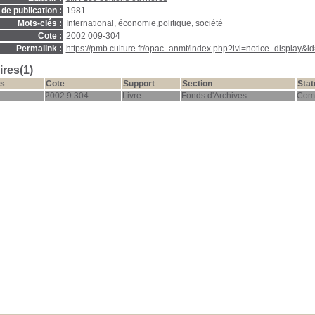
de publication :
1981
Mots-clés :
International, économie,politique, société
Cote :
2002 009-304
Permalink :
https://pmb.culture.fr/opac_anmt/index.php?lvl=notice_display&i
res(1)
s
Cote
Support
Section
Stat
2002 9 304
Livre
Fonds d'Archives
Com