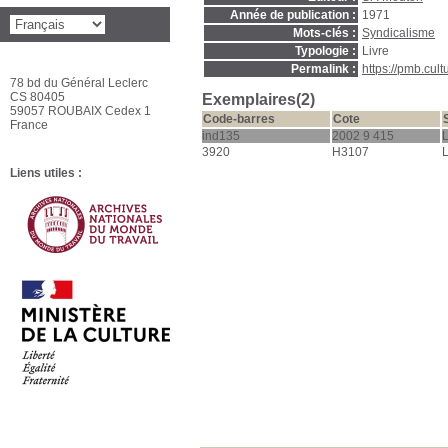
Année de publication :
1971
Mots-clés :
Syndicalisme
Typologie :
Livre
Permalink :
https://pmb.cul
78 bd du Général Leclerc
CS 80405
Exemplaires(2)
59057 ROUBAIX Cedex 1
Code-barres
Cote
France
ind135
2002 9 415
L
3920
H3107
L
Liens utiles :