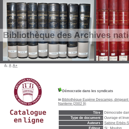
Bibliothèque des Archives nat
A-
A
A+
Démocratie dans les syndicats
in
Bibliothèque Eugène Descamps, dirigeant s
Nanterre (2002 9)
Titre :
Démocratie dans
Type de document :
Ouvrage et Inve
Auteurs :
Sabine Erbès-Se
Editeur :
Sl : Mouton