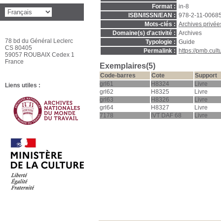
Format :
in-8
ISBN/ISSN/EAN :
978-2-11-0068
Mots-clés :
Archives privée
Domaine(s) d'activité :
Archives
78 bd du Général Leclerc
Typologie :
Guide
CS 80405
Permalink :
https://pmb.cul
59057 ROUBAIX Cedex 1
France
Exemplaires(5)
Code-barres
Cote
Support
grl61
H8324
Livre
Liens utiles :
grl62
H8325
Livre
grl63
H8326
Livre
grl64
H8327
Livre
7178
IVT DAF 68
Livre