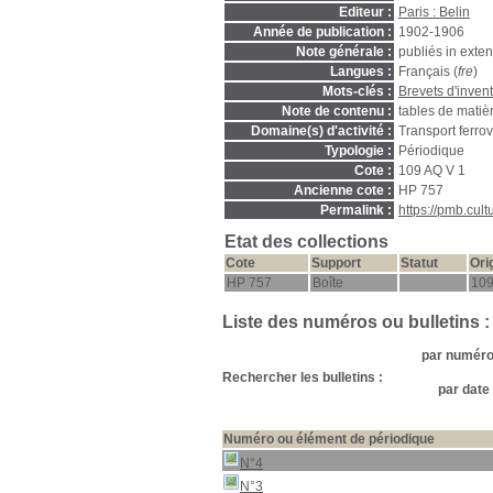
Editeur :
Paris : Belin
Année de publication :
1902-1906
Note générale :
publiés in exte
Langues :
Français (
fre
)
Mots-clés :
Brevets d'inven
Note de contenu :
tables de matiè
Domaine(s) d'activité :
Transport ferrov
Typologie :
Périodique
Cote :
109 AQ V 1
Ancienne cote :
HP 757
Permalink :
https://pmb.cul
Etat des collections
Cote
Support
Statut
Ori
HP 757
Boîte
109
Liste des numéros ou bulletins :
par numéro 
Rechercher les bulletins :
par date 
Numéro ou élément de périodique
N°4
N°3