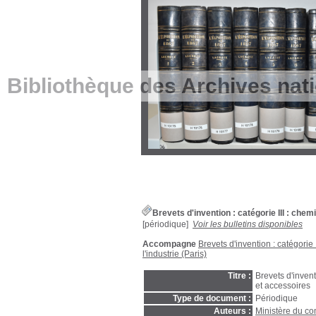
Bibliothèque des Archives nat
Brevets d'invention : catégorie III : che
[périodique]
Voir les bulletins disponibles
Accompagne
Brevets d'invention : catégorie 
l'industrie (Paris)
Titre :
Brevets d'inventi
et accessoires
Type de document :
Périodique
Auteurs :
Ministère du com