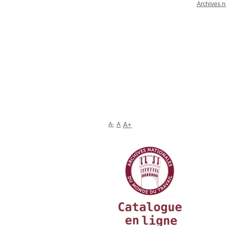
Archives n
A-
A
A+