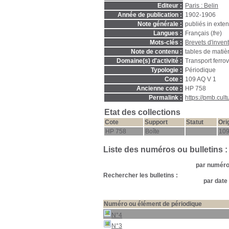
Editeur :
Paris : Belin
Année de publication :
1902-1906
Note générale :
publiés in exte
Langues :
Français (
fre
)
Mots-clés :
Brevets d'inven
Note de contenu :
tables de matiè
Domaine(s) d'activité :
Transport ferrov
Typologie :
Périodique
Cote :
109 AQ V 1
Ancienne cote :
HP 758
Permalink :
https://pmb.cul
Etat des collections
Cote
Support
Statut
Ori
HP 758
Boîte
109
Liste des numéros ou bulletins :
par numéro 
Rechercher les bulletins :
par date 
Numéro ou élément de périodique
N°4
N°3