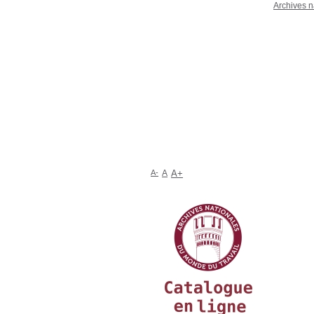
Archives n
A-
A
A+