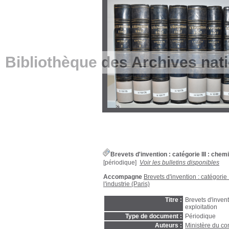
Bibliothèque des Archives nat
Brevets d'invention : catégorie III : che
[périodique]
Voir les bulletins disponibles
Accompagne
Brevets d'invention : catégorie 
l'industrie (Paris)
Titre :
Brevets d'invent
exploitation
Type de document :
Périodique
Auteurs :
Ministère du com