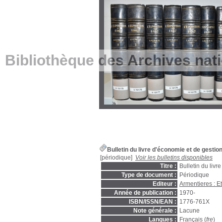
Bibliothèque des Archives nat
Bulletin du livre d'économie et de gestio
[périodique]
Voir les bulletins disponibles
Titre :
Bulletin du livr
Type de document :
Périodique
Editeur :
Armentieres : E
Année de publication :
1970-
ISBN/ISSN/EAN :
1776-761X
Note générale :
Lacune
Langues :
Français (
fre
)