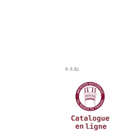
A-
A
A+