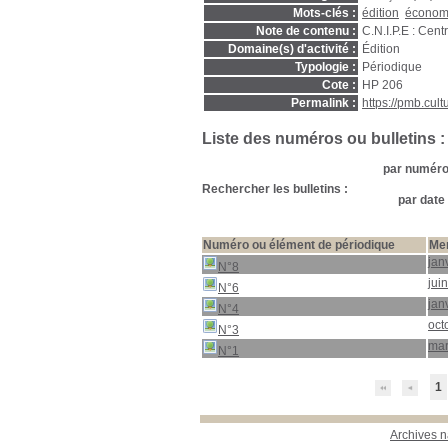
Mots-clés :
édition
économ
Note de contenu :
C.N.I.P.E : Cent
Domaine(s) d'activité :
Édition
Typologie :
Périodique
Cote :
HP 206
Permalink :
https://pmb.cul
Liste des numéros ou bulletins :
par numéro 
Rechercher les bulletins :
par date 
Numéro ou élément de périodique
Men
jan
N°8
jui
N°6
jan
N°4
oct
N°3
mar
N°1
1
Archives n