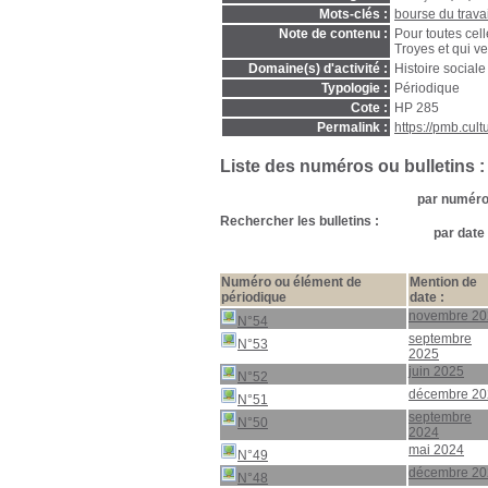
Mots-clés :
bourse du travai
Note de contenu :
Pour toutes cell
Troyes et qui ve
Domaine(s) d'activité :
Histoire sociale
Typologie :
Périodique
Cote :
HP 285
Permalink :
https://pmb.cul
Liste des numéros ou bulletins :
par numéro 
Rechercher les bulletins :
par date 
Numéro ou élément de
Mention de
périodique
date :
novembre 20
N°54
septembre
N°53
2025
juin 2025
N°52
décembre 20
N°51
septembre
N°50
2024
mai 2024
N°49
décembre 20
N°48