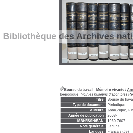
Bibliothèque des Archives nat
Bourse du travail - Mémoire vivante
/
Ann
[périodique]
Voir les bulletins disponibles
Re
Titre :
Bourse du trava
Type de document :
Périodique
Auteurs :
Anna Zajac
, Au
Année de publication :
2008-
ISBN/ISSN/EAN :
1960-7607
Note générale :
Lacune
Langues :
Français (
fre
)