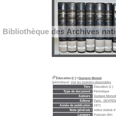
Bibliothèque des Archives nat
Éducation (L')
/
Gustave Monod
[périodique]
Voir les bulletins disponibles
Titre :
Éducation (L')
Type de document :
Périodique
Auteurs :
Gustave Monod
Editeur :
Paris : SEVPEN
Année de publication :
1971
Note générale :
notice réalisé 
Langues :
Français (
fre
)