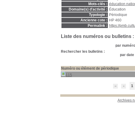
Mots-clés :
éducation natio
Domaine(s) d'activité :
Éducation
Typologie :
Périodique
Ancienne cote :
HP 460
Permalink :
https://pmb.cul
Liste des numéros ou bulletins :
par numéro 
Rechercher les bulletins :
par date 
Numéro ou élément de périodique
115
1
Archives n