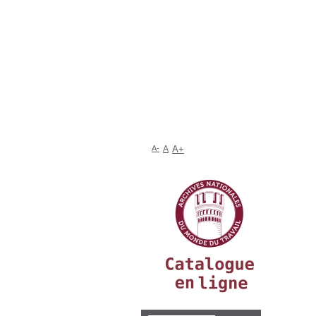
A-
A
A+