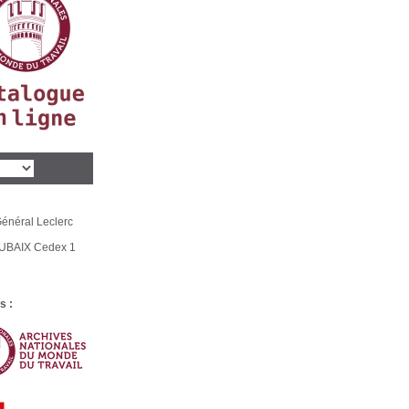
énéral Leclerc
UBAIX Cedex 1
s :