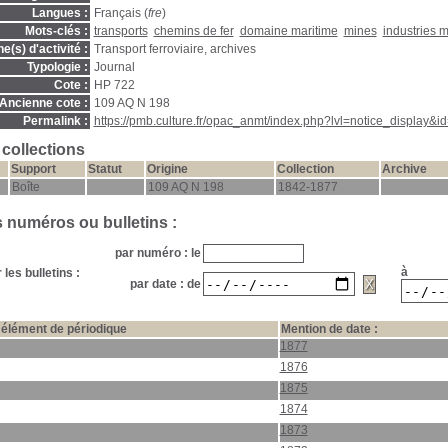
Langues :
Français (
fre
)
Mots-clés :
transports
chemins de fer
domaine maritime
mines
industries 
(s) d'activité :
Transport ferroviaire, archives
Typologie :
Journal
Cote :
HP 722
Ancienne cote :
109 AQ N 198
Permalink :
https://pmb.culture.fr/opac_anmt/index.php?lvl=notice_display&i
 collections
Support
Statut
Origine
Collection
Archive
Boîte
109 AQ N 198
1842-1877
s numéros ou bulletins :
par numéro : le
à
les bulletins :
par date : de
élément de périodique
Mention de date :
1877
1876
1875
1874
1873