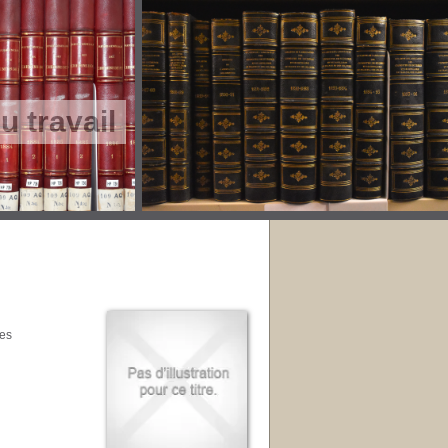
 travail
ues