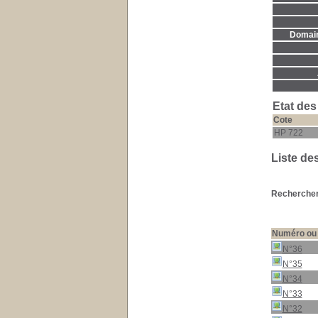
Domaine
Etat des
Cote
HP 722
Liste de
Rechercher 
Numéro ou 
N°36
N°35
N°34
N°33
N°32