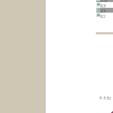
N°10
N°9
N°8
N°7
A-
A
A+