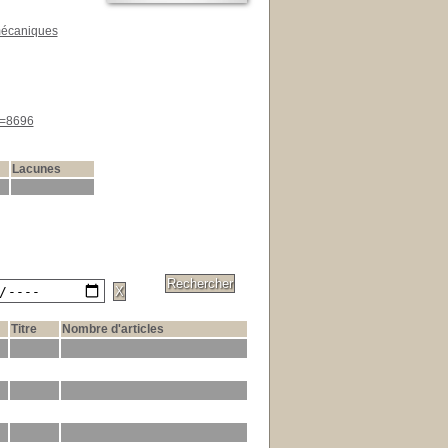
mécaniques
d=8696
Lacunes
Titre
Nombre d'articles