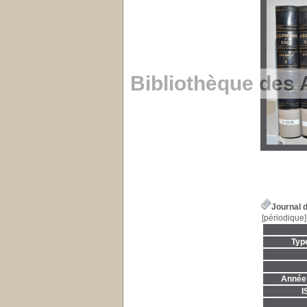
Bibliothèque des 
Journal 
[périodique]
Typ
Année 
I