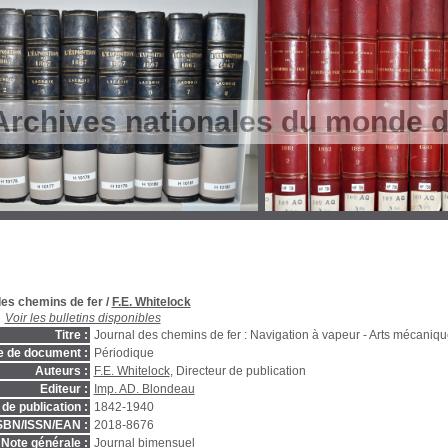
Archives nationales du monde du
des chemins de fer
/
F.E. Whitelock
Voir les bulletins disponibles
Titre :
Journal des chemins de fer : Navigation à vapeur - Arts mécaniq
e de document :
Périodique
Auteurs :
F.E. Whitelock
, Directeur de publication
Editeur :
Imp. AD. Blondeau
de publication :
1842-1940
SBN/ISSN/EAN :
2018-8676
Note générale :
Journal bimensuel