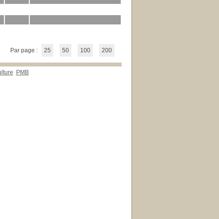
Par page :
25
50
100
200
lture
PMB