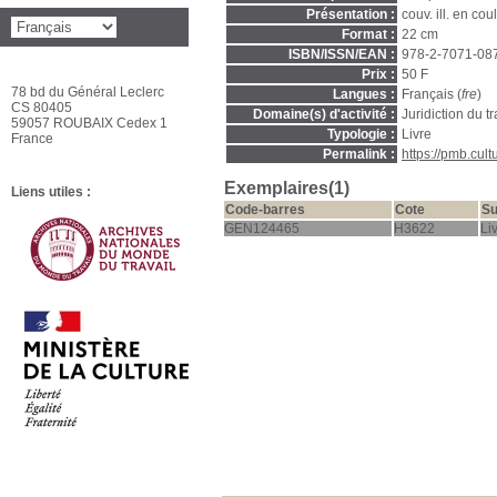
Présentation :
couv. ill. en coul
Format :
22 cm
ISBN/ISSN/EAN :
978-2-7071-08
Prix :
50 F
78 bd du Général Leclerc
Langues :
Français (
fre
)
CS 80405
Domaine(s) d'activité :
Juridiction du tr
59057 ROUBAIX Cedex 1
Typologie :
Livre
France
Permalink :
https://pmb.cul
Exemplaires(1)
Liens utiles :
Code-barres
Cote
Su
GEN124465
H3622
Li