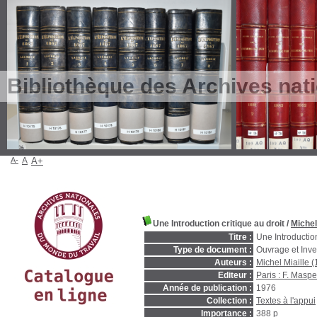
Bibliothèque des Archives nat
A-
A
A+
Une Introduction critique au droit
/
Michel
Titre :
Une Introduction
Type de document :
Ouvrage et Inve
Auteurs :
Michel Miaille (
Editeur :
Paris : F. Masp
Année de publication :
1976
Collection :
Textes à l'appui
Importance :
388 p