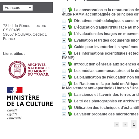
La conservation et la restauration d
étude RAMP, accompagnée de principes dir
Directives méthodologiques concerna
78 bd du Général Leclerc
L'éducation d'aujourd'hui face au m
CS 80405
L'évaluation des images en mouvemen
59057 ROUBAIX Cedex 1
France
Evaluation et tri des documents inf
Guide pour inventorier les systèmes
Les informations scientifiques et te
Liens utiles :
RAMP)
Introduction générale aux sciences e
Les médias communautaires et le d
La planification de l'éducation non fo
Le Racisme et l'apartheid en Afrique
le Mouvement anti-apartheid / Unesco
/
Une
La science et l'avenir des terres ari
Le tri des photographies en archivis
Utilisation des techniques d'échanti
La valeur probante des microformes
1