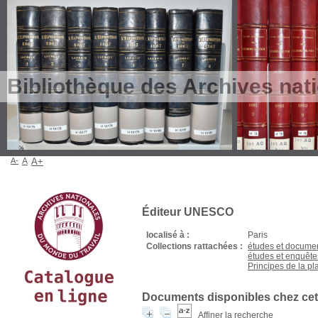
Bibliothèque des Archives nat
A-
A
A+
Éditeur UNESCO
localisé à :
Paris
Collections rattachées :
études et documen
études et enquêt
Principes de la pla
Documents disponibles chez cet 
Affiner la recherche