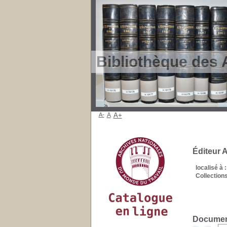
Bibliothèque des 
A-
A
A+
Éditeur 
localisé à :
Collections
Document