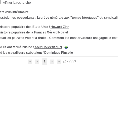
Affiner la recherche
ts d'un intérimaire
sséder les possédants : la grève générale aux "temps héroïques" du syndicali
istoire populaire des Etats-Unis
/
Howard Zinn
istoire populaire de la France
/
Gérard Noiriel
uoi les pauvres votent à droite - Comment les conservateurs ont gagné le coeu
 ils ont fermé l'usine
/
Aout Collectif du 9
 les travailleurs sabotaient
/
Dominique Pinsolle
1
(1 - 7 / 7)