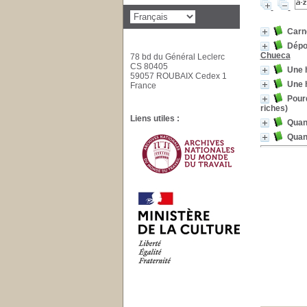
Carne
Dépo
Chueca
78 bd du Général Leclerc
CS 80405
Une h
59057 ROUBAIX Cedex 1
Une h
France
Pourq
riches)
Liens utiles :
Quand
Quand