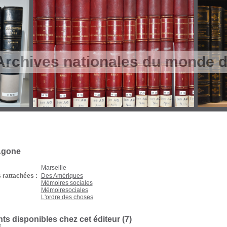
Archives nationales du monde du
Agone
Marseille
 rattachées :
Des Amériques
Mémoires sociales
Mémoiresociales
L'ordre des choses
s disponibles chez cet éditeur (
7
)