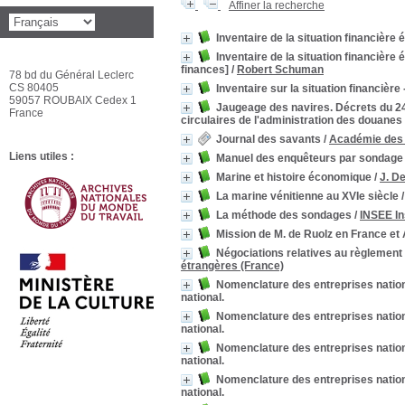
Affiner la recherche
Inventaire de la situation financière
Inventaire de la situation financière
finances]
/
Robert Schuman
78 bd du Général Leclerc
CS 80405
Inventaire sur la situation financière
59057 ROUBAIX Cedex 1
Jaugeage des navires. Décrets du 24 
France
circulaires de l'administration des douanes
Journal des savants
/
Académie des i
Liens utiles :
Manuel des enquêteurs par sondage
Marine et histoire économique
/
J. De
La marine vénitienne au XVIe siècle
La méthode des sondages
/
INSEE In
Mission de M. de Ruolz en France et 
Négociations relatives au règlement 
étrangères (France)
Nomenclature des entreprises nation
national.
Nomenclature des entreprises nation
national.
Nomenclature des entreprises nation
national.
Nomenclature des entreprises nation
national.