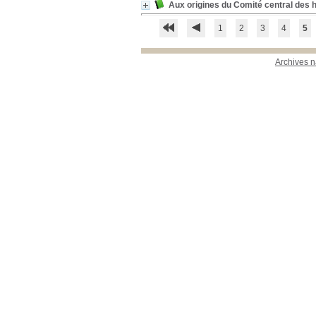
Aux origines du Comité central des h
1
2
3
4
5
Archives n