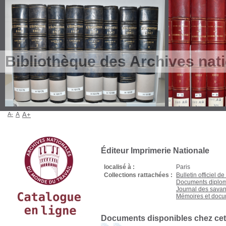
Bibliothèque des Archives nat
A-
A
A+
Éditeur Imprimerie Nationale
localisé à :
Paris
Collections rattachées :
Bulletin officiel 
Documents diploma
Journal des savan
Mémoires et doc
Documents disponibles chez cet 